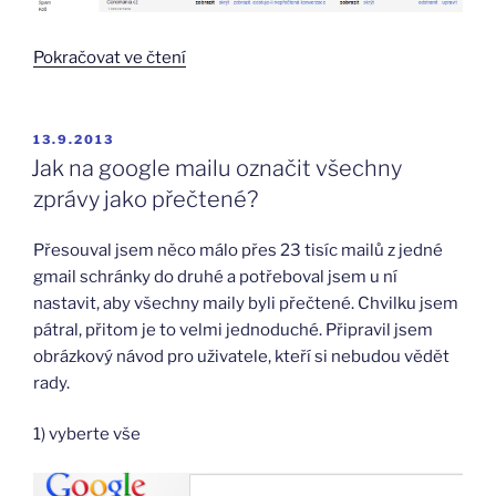
„Automatické
Pokračovat ve čtení
přidělení
barevného
štítku
PUBLIKOVÁNO
13.9.2013
(tagu)
Jak na google mailu označit všechny
v
zprávy jako přečtené?
google
mailu“
Přesouval jsem něco málo přes 23 tisíc mailů z jedné
gmail schránky do druhé a potřeboval jsem u ní
nastavit, aby všechny maily byli přečtené. Chvilku jsem
pátral, přitom je to velmi jednoduché. Připravil jsem
obrázkový návod pro uživatele, kteří si nebudou vědět
rady.
1) vyberte vše