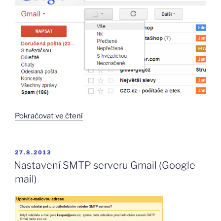
„Jak
Pokračovat ve čtení
na
google
mailu
PUBLIKOVÁNO
27.8.2013
označit
Nastavení SMTP serveru Gmail (Google
všechny
mail)
zprávy
jako
přečtené?“