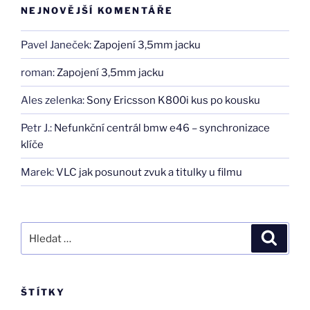
NEJNOVĚJŠÍ KOMENTÁŘE
Pavel Janeček
:
Zapojení 3,5mm jacku
roman
:
Zapojení 3,5mm jacku
Ales zelenka
:
Sony Ericsson K800i kus po kousku
Petr J.
:
Nefunkční centrál bmw e46 – synchronizace
klíče
Marek
:
VLC jak posunout zvuk a titulky u filmu
Hledat:
Hledán
ŠTÍTKY