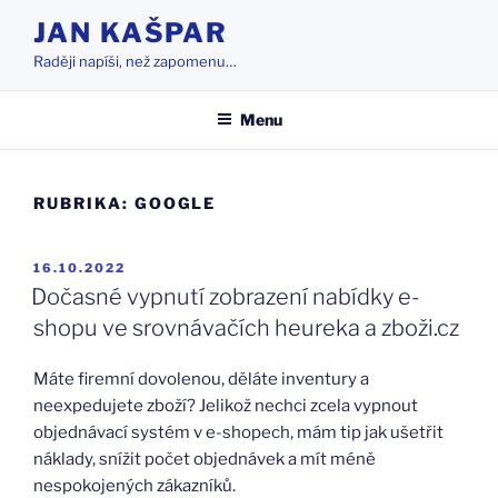
Přejít
JAN KAŠPAR
k
Raději napíši, než zapomenu…
obsahu
webu
Menu
RUBRIKA:
GOOGLE
PUBLIKOVÁNO
16.10.2022
Dočasné vypnutí zobrazení nabídky e-
shopu ve srovnávačích heureka a zboži.cz
Máte firemní dovolenou, děláte inventury a
neexpedujete zboží? Jelikož nechci zcela vypnout
objednávací systém v e-shopech, mám tip jak ušetřit
náklady, snížit počet objednávek a mít méně
nespokojených zákazníků.