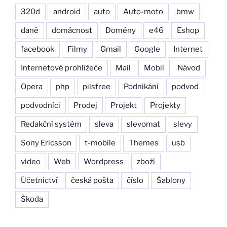
320d
android
auto
Auto-moto
bmw
daně
domácnost
Domény
e46
Eshop
facebook
Filmy
Gmail
Google
Internet
Internetové prohlížeče
Mail
Mobil
Návod
Opera
php
pilsfree
Podnikání
podvod
podvodníci
Prodej
Projekt
Projekty
Redakční systém
sleva
slevomat
slevy
Sony Ericsson
t-mobile
Themes
usb
video
Web
Wordpress
zboží
Účetnictví
česká pošta
číslo
Šablony
Škoda