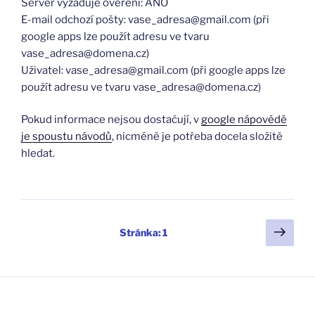
Server vyžaduje ověření: ANO
E-mail odchozí pošty: vase_adresa@gmail.com (při
google apps lze použít adresu ve tvaru
vase_adresa@domena.cz)
Uživatel: vase_adresa@gmail.com (při google apps lze
použít adresu ve tvaru vase_adresa@domena.cz)
Pokud informace nejsou dostačují, v
google nápovědě
je spoustu návodů
, nicméně je potřeba docela složitě
hledat.
Stránkování
Další
Stránka:
1
strá
příspěvků