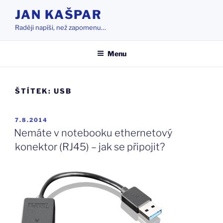
Přejít
JAN KAŠPAR
k
Raději napíši, než zapomenu…
obsahu
webu
Menu
ŠTÍTEK:
USB
PUBLIKOVÁNO
7.8.2014
Nemáte v notebooku ethernetový
konektor (RJ45) – jak se připojit?