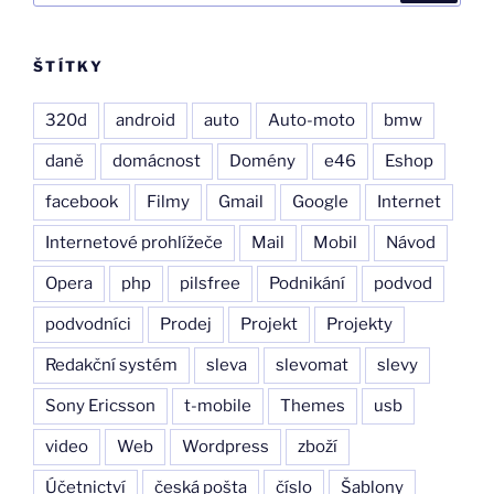
ŠTÍTKY
320d
android
auto
Auto-moto
bmw
daně
domácnost
Domény
e46
Eshop
facebook
Filmy
Gmail
Google
Internet
Internetové prohlížeče
Mail
Mobil
Návod
Opera
php
pilsfree
Podnikání
podvod
podvodníci
Prodej
Projekt
Projekty
Redakční systém
sleva
slevomat
slevy
Sony Ericsson
t-mobile
Themes
usb
video
Web
Wordpress
zboží
Účetnictví
česká pošta
číslo
Šablony