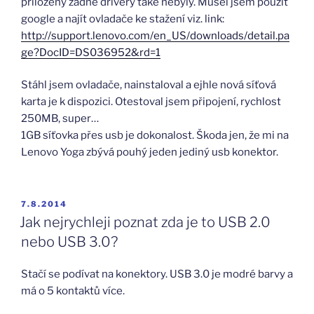
přiloženy žádné drivery také nebyly. Musel jsem použít
google a najít ovladače ke stažení viz. link:
http://support.lenovo.com/en_US/downloads/detail.pa
ge?DocID=DS036952&rd=1
Stáhl jsem ovladače, nainstaloval a ejhle nová síťová
karta je k dispozici. Otestoval jsem připojení, rychlost
250MB, super…
1GB síťovka přes usb je dokonalost. Škoda jen, že mi na
Lenovo Yoga zbývá pouhý jeden jediný usb konektor.
PUBLIKOVÁNO
7.8.2014
Jak nejrychleji poznat zda je to USB 2.0
nebo USB 3.0?
Stačí se podívat na konektory. USB 3.0 je modré barvy a
má o 5 kontaktů více.