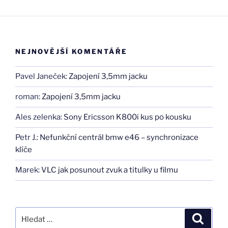
NEJNOVĚJŠÍ KOMENTÁŘE
Pavel Janeček
:
Zapojení 3,5mm jacku
roman
:
Zapojení 3,5mm jacku
Ales zelenka
:
Sony Ericsson K800i kus po kousku
Petr J.
:
Nefunkční centrál bmw e46 – synchronizace
klíče
Marek
:
VLC jak posunout zvuk a titulky u filmu
Hledat:
Hledán