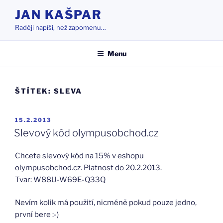
Přejít
JAN KAŠPAR
k
Raději napíši, než zapomenu…
obsahu
webu
Menu
ŠTÍTEK:
SLEVA
PUBLIKOVÁNO
15.2.2013
Slevový kód olympusobchod.cz
Chcete slevový kód na 15% v eshopu
olympusobchod.cz. Platnost do 20.2.2013.
Tvar: W88U-W69E-Q33Q
Nevím kolik má použití, nicméně pokud pouze jedno,
první bere :-)