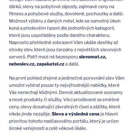
dárků, slevy na pobytové zájezdy, zajímavé ceny na
fitness a pohybové služby, dovolené, pochoutky a další.
Možnost výběru z daných měst, kde se samotný úkon
koná a především řazení dle jednotlivých kategorií,
které jsou uspořádány podle daného charakteru.
Naprosto přehledné zobrazení Vám ukáže desítky až
stovky slev, které jsou čerpány z největších slevových
serverů. Patří mezi ně bezesporu
slevomat.cz,
nebeslev.cz, zapakatel.cz
a další.
Na první pohled zřejmé a jedinečné porovnání slev Vám
umožní vybírat pouze ty nejvýhodnější nabídky, které
Vás nenechají klidnými. Denně aktualizované seznamy
a nové produkty či služby. Věci prodávané za směšné
ceny, slevy dosahující závratných čísel a zážitky, které
nikde jinde nezažije.
Sleva a výsledná cena
je hlavní
prioritou tohoto nadčasového portálu, který je určen
široké veřejnosti a celé věkové škále.