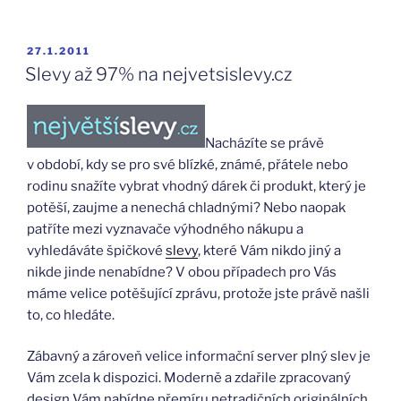
PUBLIKOVÁNO
27.1.2011
Slevy až 97% na nejvetsislevy.cz
Nacházíte se právě
v období, kdy se pro své blízké, známé, přátele nebo
rodinu snažíte vybrat vhodný dárek či produkt, který je
potěší, zaujme a nenechá chladnými? Nebo naopak
patříte mezi vyznavače výhodného nákupu a
vyhledáváte špičkové
slevy
, které Vám nikdo jiný a
nikde jinde nenabídne? V obou případech pro Vás
máme velice potěšující zprávu, protože jste právě našli
to, co hledáte.
Zábavný a zároveň velice informační server plný slev je
Vám zcela k dispozici. Moderně a zdařile zpracovaný
design Vám nabídne přemíru netradičních originálních