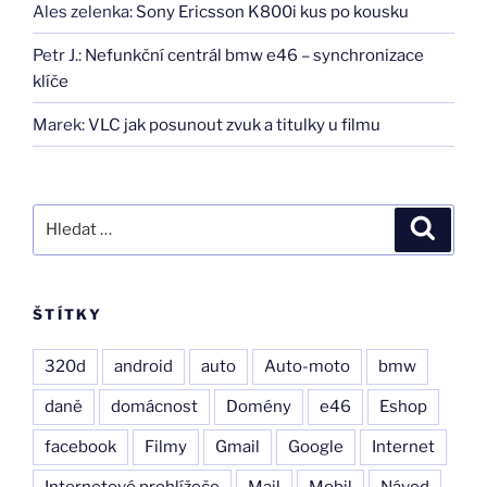
Ales zelenka
:
Sony Ericsson K800i kus po kousku
Petr J.
:
Nefunkční centrál bmw e46 – synchronizace
klíče
Marek
:
VLC jak posunout zvuk a titulky u filmu
Hledat:
Hledán
ŠTÍTKY
320d
android
auto
Auto-moto
bmw
daně
domácnost
Domény
e46
Eshop
facebook
Filmy
Gmail
Google
Internet