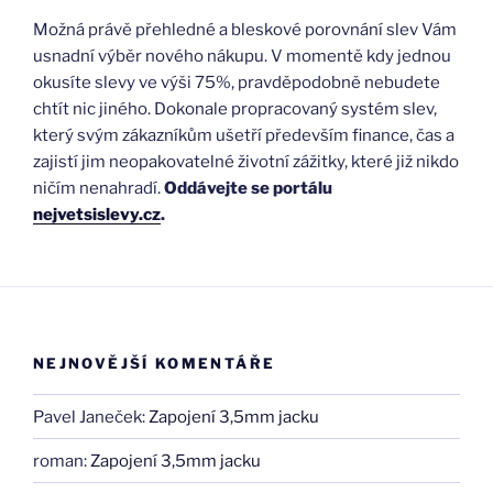
Možná právě přehledné a bleskové porovnání slev Vám
usnadní výběr nového nákupu. V momentě kdy jednou
okusíte slevy ve výši 75%, pravděpodobně nebudete
chtít nic jiného. Dokonale propracovaný systém slev,
který svým zákazníkům ušetří především finance, čas a
zajistí jim neopakovatelné životní zážitky, které již nikdo
ničím nenahradí.
Oddávejte se portálu
nejvetsislevy.cz
.
NEJNOVĚJŠÍ KOMENTÁŘE
Pavel Janeček
:
Zapojení 3,5mm jacku
roman
:
Zapojení 3,5mm jacku