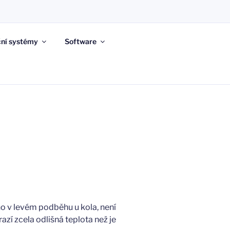
ní systémy
Software
o v levém podběhu u kola, není
azí zcela odlišná teplota než je