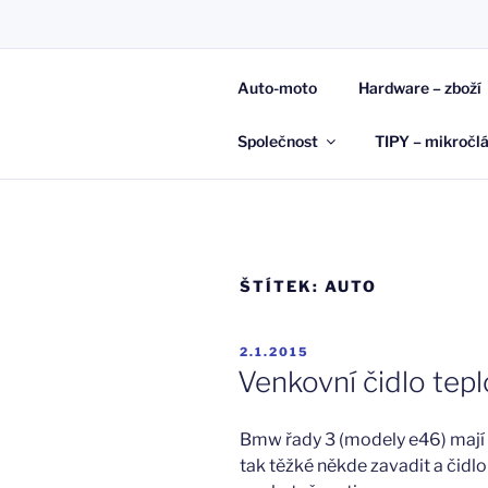
Přejít
k
JAN KAŠP
obsahu
Auto-moto
Hardware – zboží
webu
Raději napíši, než zapomenu…
Společnost
TIPY – mikročl
ŠTÍTEK:
AUTO
PUBLIKOVÁNO
2.1.2015
Venkovní čidlo te
Bmw řady 3 (modely e46) mají č
tak těžké někde zavadit a čidlo