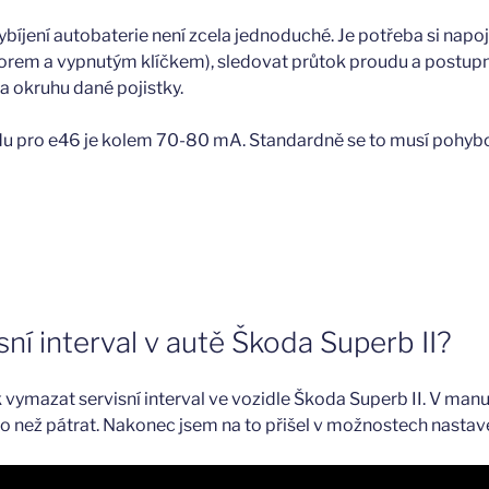
vybíjení autobaterie není zcela jednoduché. Je potřeba si nap
rem a vypnutým klíčkem), sledovat průtok proudu a postupn
a okruhu dané pojistky.
du pro e46 je kolem 70-80 mA. Standardně se to musí pohy
sní interval v autě Škoda Superb II?
 vymazat servisní interval ve vozidle Škoda Superb II. V man
ho než pátrat. Nakonec jsem na to přišel v možnostech nastave