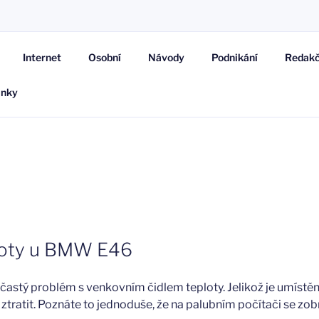
AR
Internet
Osobní
Návody
Podnikání
Redakč
ánky
ploty u BMW E46
astý problém s venkovním čidlem teploty. Jelikož je umístěn
 ztratit. Poznáte to jednoduše, že na palubním počítači se zobr