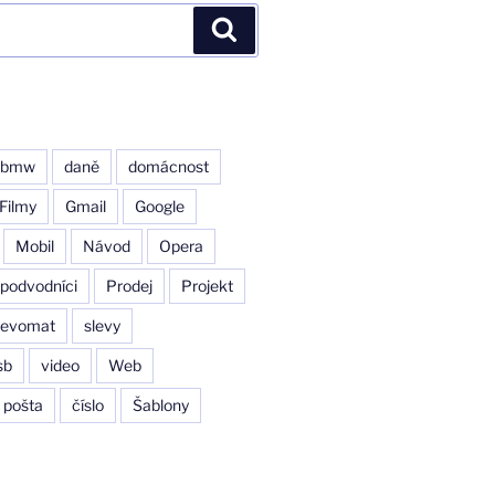
Hledání
bmw
daně
domácnost
Filmy
Gmail
Google
Mobil
Návod
Opera
podvodníci
Prodej
Projekt
levomat
slevy
sb
video
Web
 pošta
číslo
Šablony