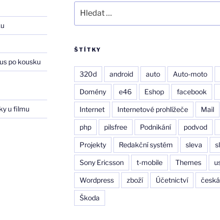
Hledat:
ku
ŠTÍTKY
us po kousku
320d
android
auto
Auto-moto
–
Domény
e46
Eshop
facebook
ky u filmu
Internet
Internetové prohlížeče
Mail
php
pilsfree
Podnikání
podvod
Projekty
Redakční systém
sleva
s
Sony Ericsson
t-mobile
Themes
u
Wordpress
zboží
Účetnictví
česká
Škoda