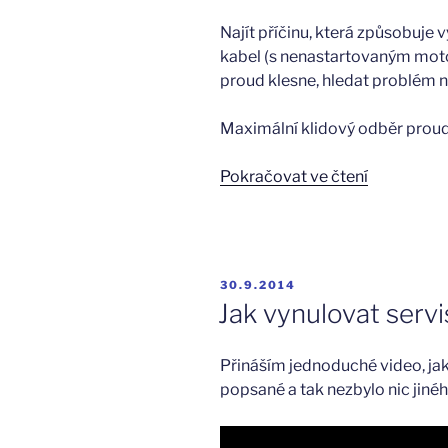
Najít příčinu, která způsobuje 
kabel (s nenastartovaným moto
proud klesne, hledat problém n
Maximální klidový odběr prou
„Vybíjení
Pokračovat ve čtení
baterie
u
BMW
E46“
PUBLIKOVÁNO
30.9.2014
Jak vynulovat servi
Přináším jednoduché video, jak
popsané a tak nezbylo nic jiné