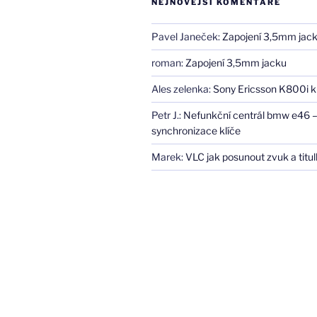
NEJNOVĚJŠÍ KOMENTÁŘE
Pavel Janeček
:
Zapojení 3,5mm jac
roman
:
Zapojení 3,5mm jacku
Ales zelenka
:
Sony Ericsson K800i k
Petr J.
:
Nefunkční centrál bmw e46 
synchronizace klíče
Marek
:
VLC jak posunout zvuk a titul