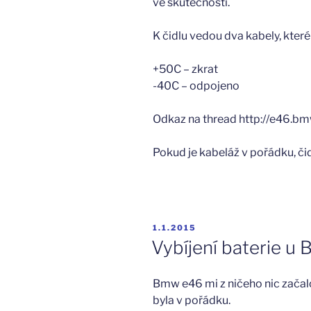
ve skutečnosti.
K čidlu vedou dva kabely, které
+50C – zkrat
-40C – odpojeno
Odkaz na thread http://e46.
Pokud je kabeláž v pořádku, čidl
PUBLIKOVÁNO
1.1.2015
Vybíjení baterie 
Bmw e46 mi z ničeho nic začalo 
byla v pořádku.