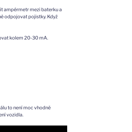
ojit ampérmetr mezi baterku a
ě odpojovat pojistky. Když
bovat kolem 20-30 mA.
uálu to není moc vhodně
ní vozidla.