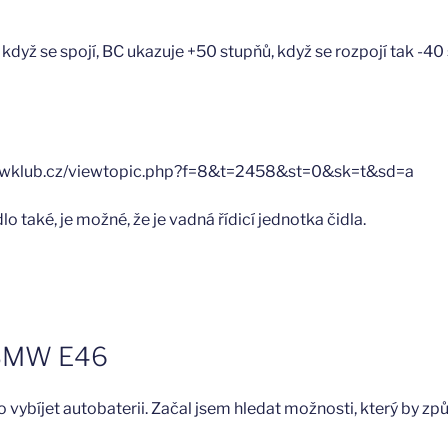
 když se spojí, BC ukazuje +50 stupňů, když se rozpojí tak -40
bmwklub.cz/viewtopic.php?f=8&t=2458&st=0&sk=t&sd=a
o také, je možné, že je vadná řídicí jednotka čidla.
u BMW E46
vybíjet autobaterii. Začal jsem hledat možnosti, který by způ