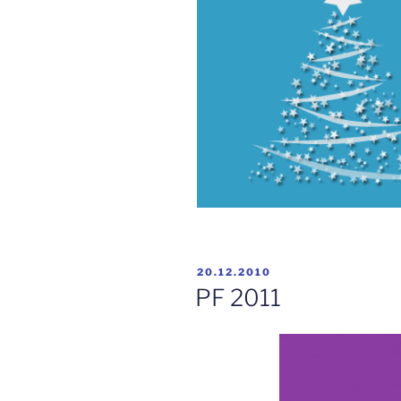
PUBLIKOVÁNO
20.12.2010
PF 2011