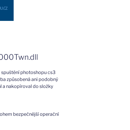
2000Twn.dll
m spuštění photoshopu cs3
hyba způsobená ani podobný
hl a nakopíroval do složky
nohem bezpečnější operační