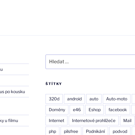
Hledat:
ku
ŠTÍTKY
us po kousku
320d
android
auto
Auto-moto
–
Domény
e46
Eshop
facebook
ky u filmu
Internet
Internetové prohlížeče
Mail
php
pilsfree
Podnikání
podvod