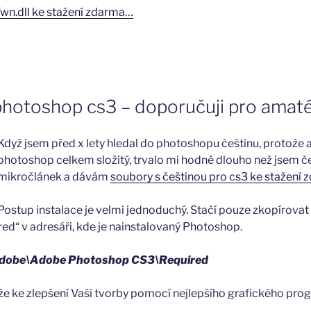
.dll ke stažení zdarma…
photoshop cs3 – doporučuji pro amat
Když jsem před x lety hledal do photoshopu češtinu, protože 
photoshop celkem složitý, trvalo mi hodně dlouho než jsem če
mikročlánek a dávám
soubory s češtinou pro cs3 ke stažení 
Postup instalace je velmi jednoduchý. Stačí pouze zkopírova
ed“ v adresáři, kde je nainstalovaný Photoshop.
\Adobe\Adobe Photoshop CS3\Required
 ke zlepšení Vaší tvorby pomocí nejlepšího grafického pro