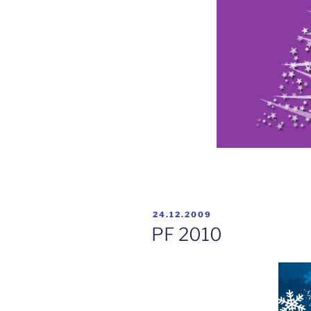
PUBLIKOVÁNO
24.12.2009
PF 2010