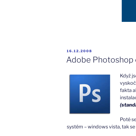
PUBLIKOVÁNO
16.12.2008
Adobe Photoshop c
Když j
vyskoč
fakta a
instal
(stand
Poté s
systém – windows vista, tak se