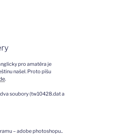
éry
anglicky pro amatéra je
štinu našel. Proto píšu
zde
.
t dva soubory (tw10428.dat a
gramu – adobe photoshopu..