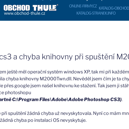
s3 a chyba knihovny při spuštění M
sem ještě měl operační systém windows XP, tak mi při každé
ila chyba knihovny M2000Twn.dll. Nevěděl jsem čím je ta c
le přes google jsem našel knihovnu ke stažení. Tak jsem ji stá
ace photoshopu
artně C:\Program Files\Adobe\Adobe Photoshop CS3)
.
e při spuštění žádná chyba už nevyskytovala. Nyní co mám m
 žádná chyba po instalaci OS nevyskytuje.