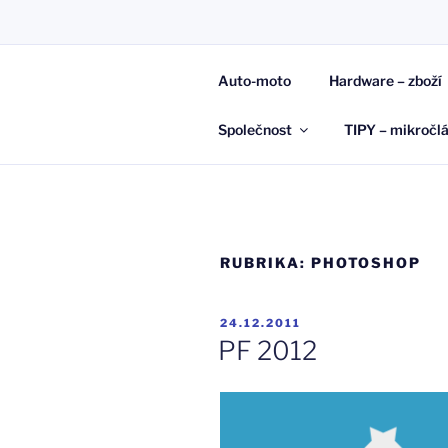
Přejít
k
JAN KAŠP
obsahu
Auto-moto
Hardware – zboží
webu
Raději napíši, než zapomenu…
Společnost
TIPY – mikročl
RUBRIKA:
PHOTOSHOP
PUBLIKOVÁNO
24.12.2011
PF 2012