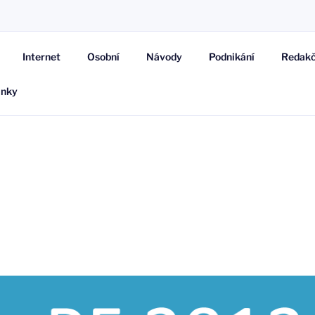
AR
Internet
Osobní
Návody
Podnikání
Redakč
ánky