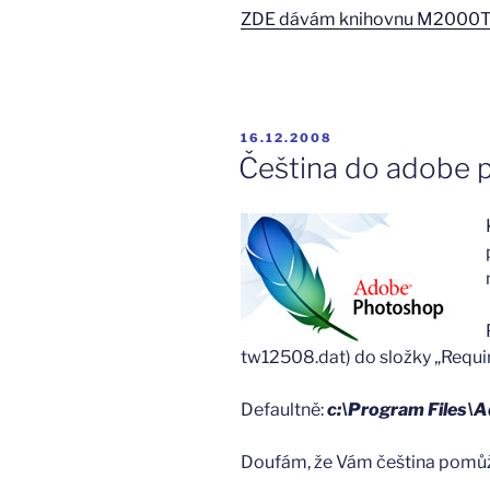
ZDE dávám knihovnu M2000Twn
PUBLIKOVÁNO
16.12.2008
Čeština do adobe 
tw12508.dat) do složky „Requir
Defaultně:
c:\Program Files
Doufám, že Vám čeština pomůže