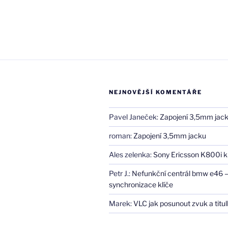
NEJNOVĚJŠÍ KOMENTÁŘE
Pavel Janeček
:
Zapojení 3,5mm jac
roman
:
Zapojení 3,5mm jacku
Ales zelenka
:
Sony Ericsson K800i k
Petr J.
:
Nefunkční centrál bmw e46 
synchronizace klíče
Marek
:
VLC jak posunout zvuk a titul