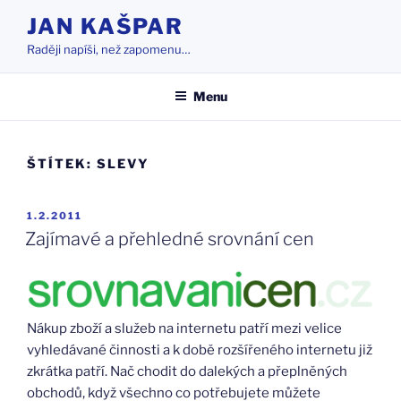
Přejít
JAN KAŠPAR
k
Raději napíši, než zapomenu…
obsahu
webu
Menu
ŠTÍTEK:
SLEVY
PUBLIKOVÁNO
1.2.2011
Zajímavé a přehledné srovnání cen
Nákup zboží a služeb na internetu patří mezi velice
vyhledávané činnosti a k době rozšířeného internetu již
zkrátka patří. Nač chodit do dalekých a přeplněných
obchodů, když všechno co potřebujete můžete