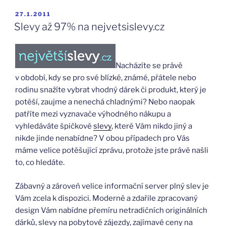
PUBLIKOVÁNO
27.1.2011
Slevy až 97% na nejvetsislevy.cz
Nacházíte se právě
v období, kdy se pro své blízké, známé, přátele nebo
rodinu snažíte vybrat vhodný dárek či produkt, který je
potěší, zaujme a nenechá chladnými? Nebo naopak
patříte mezi vyznavače výhodného nákupu a
vyhledáváte špičkové
slevy
, které Vám nikdo jiný a
nikde jinde nenabídne? V obou případech pro Vás
máme velice potěšující zprávu, protože jste právě našli
to, co hledáte.
Zábavný a zároveň velice informační server plný slev je
Vám zcela k dispozici. Moderně a zdařile zpracovaný
design Vám nabídne přemíru netradičních originálních
dárků, slevy na pobytové zájezdy, zajímavé ceny na