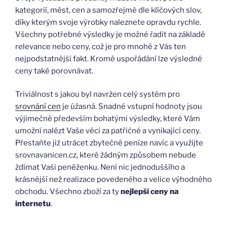
kategorií, měst, cen a samozřejmě dle klíčových slov,
díky kterým svoje výrobky naleznete opravdu rychle.
Všechny potřebné výsledky je možné řadit na základě
relevance nebo ceny, což je pro mnohé z Vás ten
nejpodstatnější fakt. Kromě uspořádání lze výsledné
ceny také porovnávat.
Triviálnost s jakou byl navržen celý systém pro
srovnání cen
je úžasná. Snadné vstupní hodnoty jsou
výjimečné především bohatými výsledky, které Vám
umožní nalézt Vaše věci za patřičné a vynikající ceny.
Přestaňte již utrácet zbytečné peníze navíc a využijte
srovnavanicen.cz, které žádným způsobem nebude
ždímat Vaši peněženku. Není nic jednoduššího a
krásnější než realizace povedeného a velice výhodného
obchodu. Všechno zboží za ty
nejlepší ceny na
internetu
.