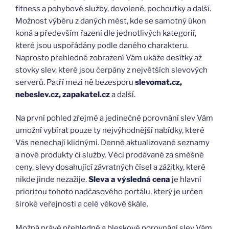
fitness a pohybové služby, dovolené, pochoutky a další.
Možnost výběru z daných měst, kde se samotný úkon
koná a především řazení dle jednotlivých kategorií,
které jsou uspořádány podle daného charakteru.
Naprosto přehledné zobrazení Vám ukáže desítky až
stovky slev, které jsou čerpány z největších slevových
serverů. Patří mezi ně bezesporu
slevomat.cz,
nebeslev.cz, zapakatel.cz
a další.
Na první pohled zřejmé a jedinečné porovnání slev Vám
umožní vybírat pouze ty nejvýhodnější nabídky, které
Vás nenechají klidnými. Denně aktualizované seznamy
a nové produkty či služby. Věci prodávané za směšné
ceny, slevy dosahující závratných čísel a zážitky, které
nikde jinde nezažije.
Sleva a výsledná cena
je hlavní
prioritou tohoto nadčasového portálu, který je určen
široké veřejnosti a celé věkové škále.
Možná právě přehledné a bleskové porovnání slev Vám