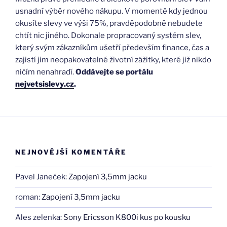
usnadní výběr nového nákupu. V momentě kdy jednou
okusíte slevy ve výši 75%, pravděpodobně nebudete
chtít nic jiného. Dokonale propracovaný systém slev,
který svým zákazníkům ušetří především finance, čas a
zajistí jim neopakovatelné životní zážitky, které již nikdo
ničím nenahradí.
Oddávejte se portálu
nejvetsislevy.cz
.
NEJNOVĚJŠÍ KOMENTÁŘE
Pavel Janeček
:
Zapojení 3,5mm jacku
roman
:
Zapojení 3,5mm jacku
Ales zelenka
:
Sony Ericsson K800i kus po kousku