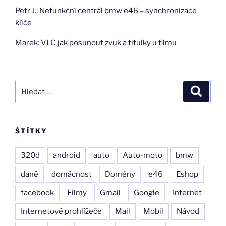
Petr J.
:
Nefunkční centrál bmw e46 – synchronizace
klíče
Marek
:
VLC jak posunout zvuk a titulky u filmu
Hledat:
Hledán
ŠTÍTKY
320d
android
auto
Auto-moto
bmw
daně
domácnost
Domény
e46
Eshop
facebook
Filmy
Gmail
Google
Internet
Internetové prohlížeče
Mail
Mobil
Návod