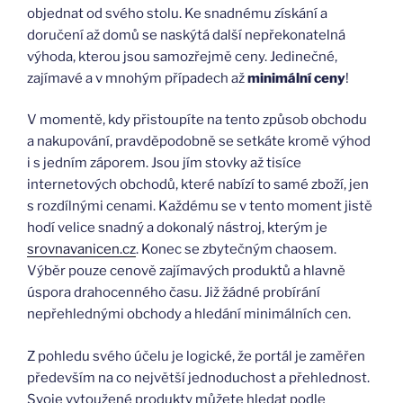
objednat od svého stolu. Ke snadnému získání a
doručení až domů se naskýtá další nepřekonatelná
výhoda, kterou jsou samozřejmě ceny. Jedinečné,
zajímavé a v mnohým případech až
minimální ceny
!
V momentě, kdy přistoupíte na tento způsob obchodu
a nakupování, pravděpodobně se setkáte kromě výhod
i s jedním záporem. Jsou jím stovky až tisíce
internetových obchodů, které nabízí to samé zboží, jen
s rozdílnými cenami. Každému se v tento moment jistě
hodí velice snadný a dokonalý nástroj, kterým je
srovnavanicen.cz
. Konec se zbytečným chaosem.
Výběr pouze cenově zajímavých produktů a hlavně
úspora drahocenného času. Již žádné probírání
nepřehlednými obchody a hledání minimálních cen.
Z pohledu svého účelu je logické, že portál je zaměřen
především na co největší jednoduchost a přehlednost.
Svoje vytoužené produkty můžete hledat podle