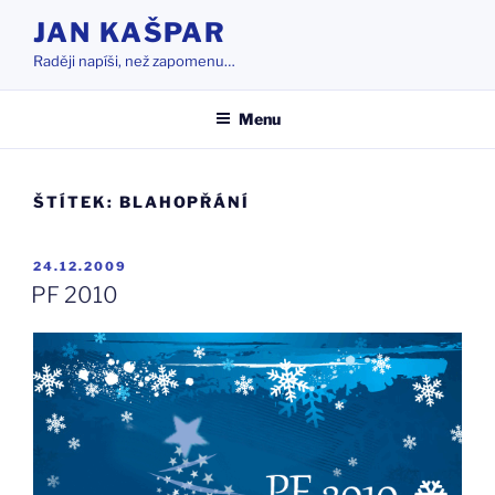
Přejít
JAN KAŠPAR
k
Raději napíši, než zapomenu…
obsahu
webu
Menu
ŠTÍTEK:
BLAHOPŘÁNÍ
PUBLIKOVÁNO
24.12.2009
PF 2010