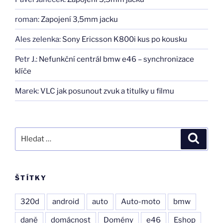
roman
:
Zapojení 3,5mm jacku
Ales zelenka
:
Sony Ericsson K800i kus po kousku
Petr J.
:
Nefunkční centrál bmw e46 – synchronizace
klíče
Marek
:
VLC jak posunout zvuk a titulky u filmu
Hledat:
Hledán
ŠTÍTKY
320d
android
auto
Auto-moto
bmw
daně
domácnost
Domény
e46
Eshop