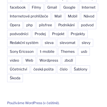
facebook
Filmy
Gmail
Google
Internet
Internetové prohlížeče
Mail
Mobil
Návod
Opera
php
pilsfree
Podnikání
podvod
podvodníci
Prodej
Projekt
Projekty
Redakční systém
sleva
slevomat
slevy
Sony Ericsson
t-mobile
Themes
usb
video
Web
Wordpress
zboží
Účetnictví
česká pošta
číslo
Šablony
Škoda
Používáme WordPress (v češtině).