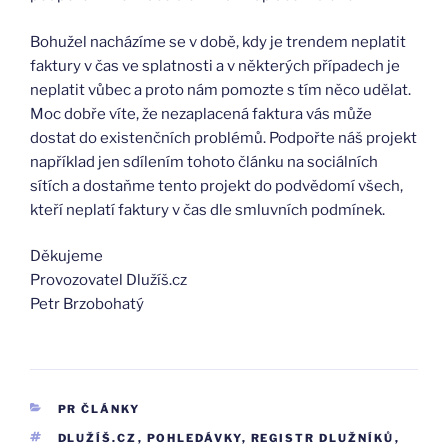
Bohužel nacházíme se v době, kdy je trendem neplatit
faktury v čas ve splatnosti a v některých případech je
neplatit vůbec a proto nám pomozte s tím něco udělat.
Moc dobře víte, že nezaplacená faktura vás může
dostat do existenčních problémů. Podpořte náš projekt
například jen sdílením tohoto článku na sociálních
sítích a dostaňme tento projekt do podvědomí všech,
kteří neplatí faktury v čas dle smluvních podmínek.
Děkujeme
Provozovatel Dlužíš.cz
Petr Brzobohatý
RUBRIKY
PR ČLÁNKY
ŠTÍTKY
DLUŽÍŠ.CZ
,
POHLEDÁVKY
,
REGISTR DLUŽNÍKŮ
,