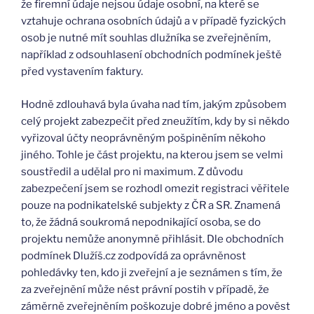
že firemní údaje nejsou údaje osobní, na které se
vztahuje ochrana osobních údajů a v případě fyzických
osob je nutné mít souhlas dlužníka se zveřejněním,
například z odsouhlasení obchodních podmínek ještě
před vystavením faktury.
Hodně zdlouhavá byla úvaha nad tím, jakým způsobem
celý projekt zabezpečit před zneužítím, kdy by si někdo
vyřizoval účty neoprávněným pošpiněním někoho
jiného. Tohle je část projektu, na kterou jsem se velmi
soustředil a udělal pro ni maximum. Z důvodu
zabezpečení jsem se rozhodl omezit registraci věřitele
pouze na podnikatelské subjekty z ČR a SR. Znamená
to, že žádná soukromá nepodnikající osoba, se do
projektu nemůže anonymně přihlásit. Dle obchodních
podmínek Dlužíš.cz zodpovídá za oprávněnost
pohledávky ten, kdo ji zveřejní a je seznámen s tím, že
za zveřejnění může nést právní postih v případě, že
záměrně zveřejněním poškozuje dobré jméno a pověst