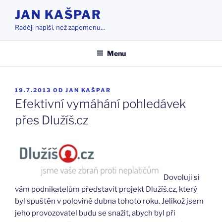
Přejít
JAN KAŠPAR
k
Raději napíši, než zapomenu…
obsahu
webu
Menu
PUBLIKOVÁNO
19.7.2013
OD
JAN KAŠPAR
Efektivní vymáhání pohledávek
přes Dlužíš.cz
Dovoluji si
vám podnikatelům představit projekt Dlužíš.cz, který
byl spuštěn v polovině dubna tohoto roku. Jelikož jsem
jeho provozovatel budu se snažit, abych byl při