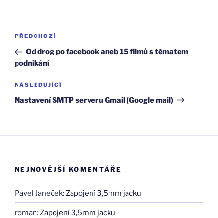
Navigace
Předchozí
PŘEDCHOZÍ
pro
příspěvek
Od drog po facebook aneb 15 filmů s tématem
příspěvek
podnikání
Následující
NÁSLEDUJÍCÍ
příspěvek
Nastavení SMTP serveru Gmail (Google mail)
NEJNOVĚJŠÍ KOMENTÁŘE
Pavel Janeček
:
Zapojení 3,5mm jacku
roman
:
Zapojení 3,5mm jacku