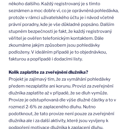
někoho dalšího. Každý registrovaný je s tímto
seznámen a moc dobře ví, co je oprávněná pohledávka,
protože v rámci uživatelského účtu je i návod včetně
právní poradny, kde je vše důkladně popsáno. Dalším
stupněm bezpečnosti je fakt, že každý registrovaný
věřitel je ověřen telefonickým kontaktem. Dále
zkoumáme jakým způsobem jsou pohledávky
podloženy. V ideálním případě je to objednávkou,
fakturou a popřípadě i dodacími listy.
Kolik zaplatíte za zveřejnění dlužníka?
Projekt je zajímavý tím, že za vymáhání pohledávky
předem nezaplatíte ani korunu. Provizi za zveřejnění
dlužníka zaplatíte až v případě, že se dluh vymůže.
Provize je odstupňovaná dle výše dlužné částky a to v
rozmezí 2-6% ze zaplaceného dluhu. Nutno
podotknout, že tato provize není pouze za zveřejnění
dlužníka ale i za další aktivity, které jsou vyvíjeny k
podpoření motivace dlužníka k zaplacení dluhu.