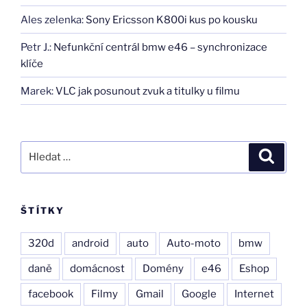
Ales zelenka
:
Sony Ericsson K800i kus po kousku
Petr J.
:
Nefunkční centrál bmw e46 – synchronizace
klíče
Marek
:
VLC jak posunout zvuk a titulky u filmu
Hledat:
Hledán
ŠTÍTKY
320d
android
auto
Auto-moto
bmw
daně
domácnost
Domény
e46
Eshop
facebook
Filmy
Gmail
Google
Internet