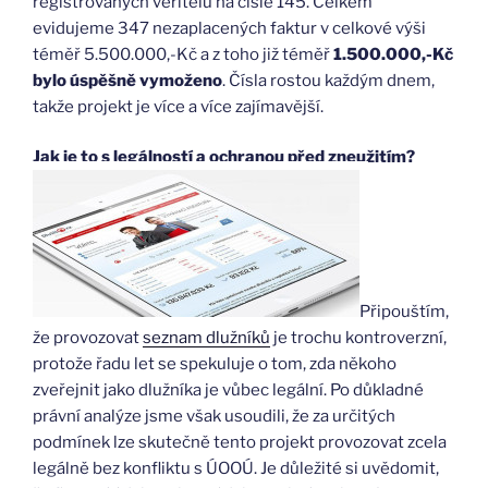
registrovaných věřitelů na čísle 145. Celkem
evidujeme 347 nezaplacených faktur v celkové výši
téměř 5.500.000,-Kč a z toho již téměř
1.500.000,-Kč
bylo úspěšně vymoženo
. Čísla rostou každým dnem,
takže projekt je více a více zajímavější.
Jak je to s legálností a ochranou před zneužitím?
Připouštím,
že provozovat
seznam dlužníků
je trochu kontroverzní,
protože řadu let se spekuluje o tom, zda někoho
zveřejnit jako dlužníka je vůbec legální. Po důkladné
právní analýze jsme však usoudili, že za určitých
podmínek lze skutečně tento projekt provozovat zcela
legálně bez konfliktu s ÚOOÚ. Je důležité si uvědomit,