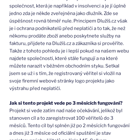
společnost, která je například v insolvenci a je jí úplně
jedno zda je někde zveřejněna jako dlužník. Zde se
úspěšnost rovná téměř nule. Principem Dlužíš.cz však
je i ochrana podnikatelů před neplatiči a to tak, že než
někomu prodáte zboží anebo poskytnete služby na
fakturu, přijdete na Dlužíš.cz a zákazníka si prověříte.
Takže z tohoto pohledu je i lepší pokud na našem webu
najdete společnosti, které stále fungují a na které
můžete narazit v běžném obchodním styku. Setkal
jsem se už i s tím, že registrovaný věřitel si vložil na
svoje firemní webové stránky logo projektu jako
výstrahu před neplatiči.
Jak si tento projekt vede po 3 měsících fungování?
Projekt si vede zatím nad naše očekávání, jelikož byl
stanoven cíl a to zaregistrovat 100 věřitelů do 3
měsíců. Tento cíl byl splněn již po 2 měsících fungování
a dnes již 3 měsíce od oficiální spuštění je stav