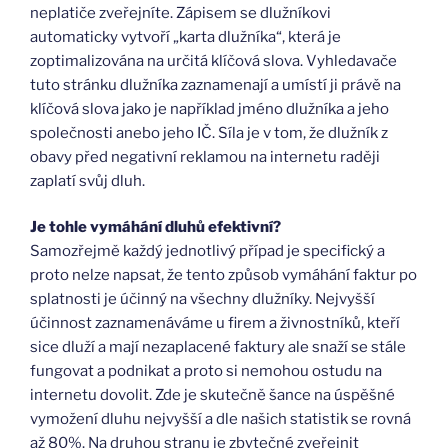
neplatiče zveřejníte. Zápisem se dlužníkovi
automaticky vytvoří „karta dlužníka“, která je
zoptimalizována na určitá klíčová slova. Vyhledavače
tuto stránku dlužníka zaznamenají a umístí ji právě na
klíčová slova jako je například jméno dlužníka a jeho
společnosti anebo jeho IČ. Síla je v tom, že dlužník z
obavy před negativní reklamou na internetu raději
zaplatí svůj dluh.
Je tohle vymáhání dluhů efektivní?
Samozřejmě každý jednotlivý případ je specifický a
proto nelze napsat, že tento způsob vymáhání faktur po
splatnosti je účinný na všechny dlužníky. Nejvyšší
účinnost zaznamenáváme u firem a živnostníků, kteří
sice dluží a mají nezaplacené faktury ale snaží se stále
fungovat a podnikat a proto si nemohou ostudu na
internetu dovolit. Zde je skutečně šance na úspěšné
vymožení dluhu nejvyšší a dle našich statistik se rovná
až 80%. Na druhou stranu je zbytečné zveřejnit