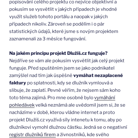
popisování celého projektu co nejvíce objektivní a
pokusím se vysvětlit v jakých případech je vhodné
využít služeb tohoto portálu a naopak v jakých
případech nikoliv. Zároveň se podělím i o pár
statistických údajů, které jsme s novým projektem
zaznamenali za 3 měsíce fungování.
Na jakém principu projekt Dlužíš.cz funguje?
Nejdříve se vám ale pokusím vysvětlit jak celý projekt
funguje. Před spuštěním jsem se jako podnikatel
zamýšlel nad tím jak úspěšně
vymáhat nezaplacené
faktury
po splatnosti, kdy se dlužník vymlouvá a
slibuje, že zaplatí. Pevně věřím, že nejsem sám koho
toto téma zajímá. Pro mne osobně bylo
vymáhání
pohledávek
velká neznámá ale uvědomil jsem si, že se
nacházíme v době, kterou vládne internet a proto
projekt Dlužíš.cz využívá síly intenetu k tomu, aby po
dlužníkovi vymohl dlužnou částku. Jedná se o negativní
registr dlužníků firem
a živnostníků, kde svého