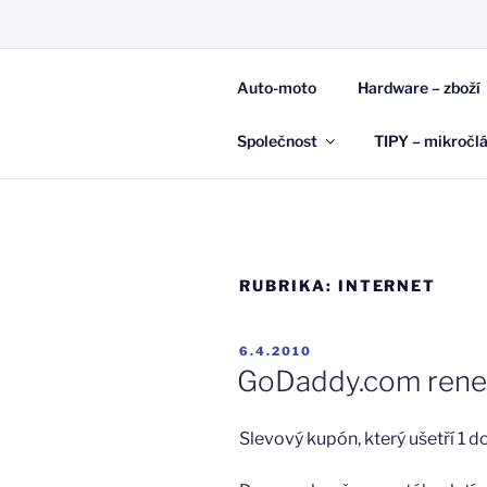
Přejít
k
JAN KAŠP
obsahu
Auto-moto
Hardware – zboží
webu
Raději napíši, než zapomenu…
Společnost
TIPY – mikročl
RUBRIKA:
INTERNET
PUBLIKOVÁNO
6.4.2010
GoDaddy.com rene
Slevový kupón, který ušetří 1 