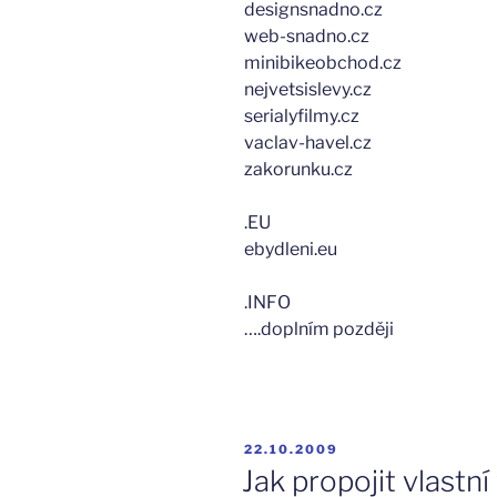
designsnadno.cz
web-snadno.cz
minibikeobchod.cz
nejvetsislevy.cz
serialyfilmy.cz
vaclav-havel.cz
zakorunku.cz
.EU
ebydleni.eu
.INFO
….doplním později
PUBLIKOVÁNO
22.10.2009
Jak propojit vlast