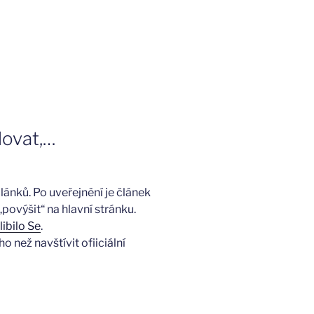
lovat,…
lánků. Po uveřejnění je článek
povýšit“ na hlavní stránku.
libilo Se
.
 než navštívit ofiiciální