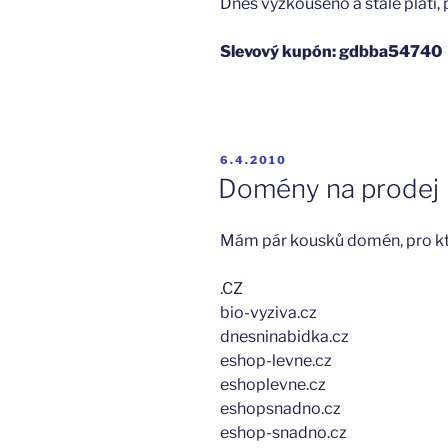
Dnes vyzkoušeno a stále platí, p
Slevový kupón: gdbba54740
PUBLIKOVÁNO
6.4.2010
Domény na prodej
Mám pár kousků domén, pro kte
.CZ
bio-vyziva.cz
dnesninabidka.cz
eshop-levne.cz
eshoplevne.cz
eshopsnadno.cz
eshop-snadno.cz