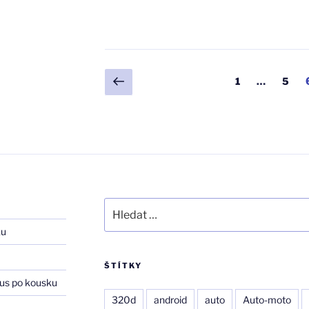
Stránkování
Předchozí
Stránka:
Strán
1
…
5
stránka
příspěvků
t,
Hledat:
ku
ŠTÍTKY
us po kousku
320d
android
auto
Auto-moto
–