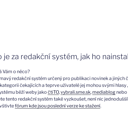
o je za redakční systém, jak ho nainsta
á Vám o něco?
jímavý redakční systém určený pro publikaci novinek a jiných č
kategorii čekajících a teprve uživatelé jej mohou svými hlasy „
ystému běží weby jako
čtiTO
,
vybrali.sme.sk
,
mediablog
nebo
e tento redakční systém také vyzkoušet, není nic jednoduššího
vštivte
fórum kde jsou poslední verze ke stažení
.