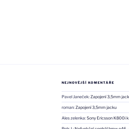
Pliggu
–
co
to
je
za
redakční
systém,
jak
ho
nainstalova
…“
NEJNOVĚJŠÍ KOMENTÁŘE
Pavel Janeček
:
Zapojení 3,5mm jac
roman
:
Zapojení 3,5mm jacku
Ales zelenka
:
Sony Ericsson K800i k
Petr J.
:
Nefunkční centrál bmw e46 