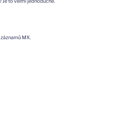
? Je to velmi jednoduché.
ch záznamů MX.