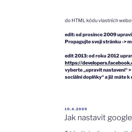
do HTML kódu vlastních webov
edit: od prosince 2009 upravil
Propagujte svoji stránku ->
edit 2013: od roku 2012 uprav
https://developers.facebook
vyberte „upravit nastavení“ > 
sociální doplňky“ a již máte k
PUBLIKOVÁNO
10.4.2009
Jak nastavit google