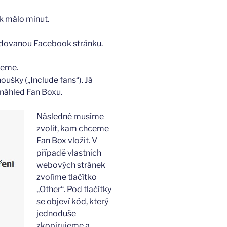
k málo minut.
adovanou Facebook stránku.
neme.
oušky („Include fans“). Já
 náhled Fan Boxu.
Následně musíme
zvolit, kam chceme
Fan Box vložit. V
případě vlastních
webových stránek
zvolíme tlačítko
„Other“. Pod tlačítky
se objeví kód, který
jednoduše
zkopírujeme a