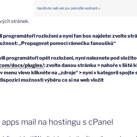
ých stránek.
i programátoři rozložení a nyní fan box najdete: zvolte strá
 možnost: „Propagovat pomocí rámečku fanoušků“
ili programátoři opět rozložení, nyní naleznete pod složito
.com/docs/plugins/
: zvolte danou stránku > nahoře v liště 
v menu vlevo klikněte na „zdroje“ > nyní v kategorii spojte 
 dispozici možnosti výběru co si na web vložit
 apps mail na hostingu s cPanel