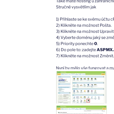
Také máte hosting u zahraničníc
Stručně vysvětlím jak
1) Přihlaste se ke svému účtu c
2) Klikněte na možnost Pošta.
3) Klikněte na možnost Upravi
4) Vyberte doménu jaký se změ
5) Priority ponechte
0
.
6) Do pole to: zadejte
ASPMX.
7) Klikněte na možnost Změnit.
Nyní by mělo vše fungovat a ma