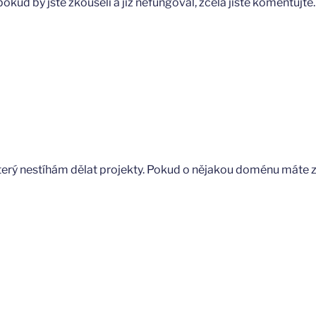
okud by jste zkoušeli a již nefungoval, zcela jistě komentujte.
rý nestíhám dělat projekty. Pokud o nějakou doménu máte zá