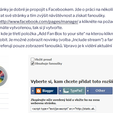
nky je dobré je propojit s Facebookem. Jde o práci na několi
 své stránky a tím zvýšit návštěvnost a získat fanoušky.
http://www.facebook.com/pages/manage/
a klikněte na pož
áte vytvořenou, tak si jí vytvořte.
kde je třetí položka „Add Fan Box to your site“ na kterou klik
bit. Je možné zobrazit novinky (volba „Include stream“) a fan
eferuji pouze zobrazení fanoušků. Vpravo je k vidění aktuální