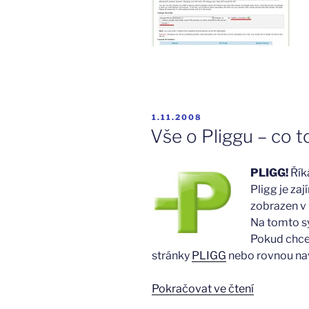
PUBLIKOVÁNO
1.11.2008
Vše o Pliggu – co t
PLIGG!
Řík
Pligg je za
zobrazen v 
Na tomto s
Pokud chcet
stránky
PLIGG
nebo rovnou na
„Vše
Pokračovat ve čtení
o