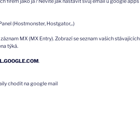
h firem jako já? Nevíte jak nastavit svůj email u google apps
Panel (Hostmonster, Hostgator,..)
t záznam MX (MX Entry). Zobrazí se seznam vašich stávající
na týká.
L.GOOGLE.COM
.
ily chodit na google mail