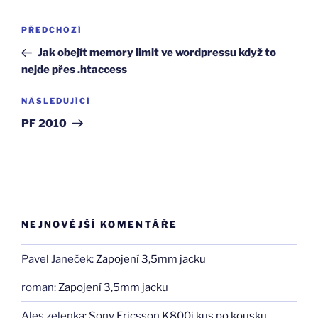
Navigace
Předchozí
PŘEDCHOZÍ
pro
příspěvek
Jak obejít memory limit ve wordpressu když to
příspěvek
nejde přes .htaccess
Následující
NÁSLEDUJÍCÍ
příspěvek
PF 2010
NEJNOVĚJŠÍ KOMENTÁŘE
Pavel Janeček
:
Zapojení 3,5mm jacku
roman
:
Zapojení 3,5mm jacku
Ales zelenka
:
Sony Ericsson K800i kus po kousku