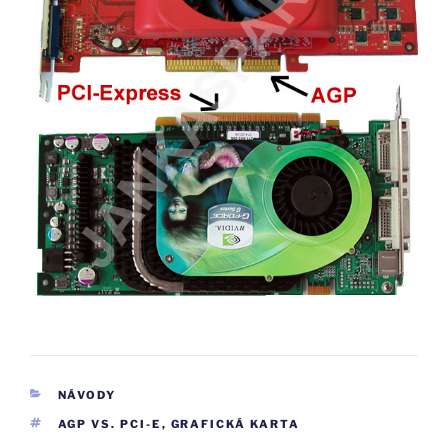
RUBRIKY
NÁVODY
ŠTÍTKY
AGP VS. PCI-E
,
GRAFICKÁ KARTA