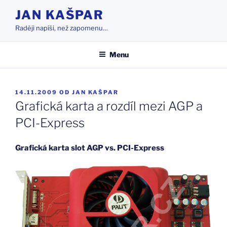
Přejít
JAN KAŠPAR
k
Raději napíši, než zapomenu…
obsahu
webu
Menu
PUBLIKOVÁNO
14.11.2009
OD
JAN KAŠPAR
Grafická karta a rozdíl mezi AGP a
PCI-Express
Grafická karta slot AGP vs. PCI-Express