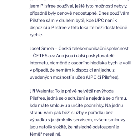
jsem Pilsfree používal, ještě tyto možnosti nebyly,
případně byly cenově nedostupné. Dnes používám
Pilsfree sám v druhém bytě, kde UPC není k
dispozici a Pilsfree v této lokalitě běží dostatečně
rychle.
Josef Smola – Česká telekomunikační společnost
– ČETES a.s: Ano jsou i další poskytovatelé
internetu, nicméně z osobního hlediska bych je volil
v případě, že nemám k dispozici ani jednu z
uvedených možností služeb (UPC či Pilsfree).
Jiří Walenta: To je právě největší nevýhoda
Pilsfree, jedná se o sdružení a nejedná se o firmu,
kde máte smlouvu a určité podmínky. Na jednu
stranu Vám pak běží služby v pořádku bez
výpadku s jakýmkoliv servisem, ovšem smlouvy
jsou natolik složité, že následné odstoupení je
téměř nereálné.