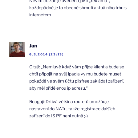
Nevím co zde je uvedeno jako „reklama“,
každopádně je to obecné shrnutí aktuálního trhu s
internetem.
Jan
6.3.2014 (23:13)
Cituji: „Nemluvě když vám přijde klient a bude se
chtít připojit na svůj ipad a vy mu budete muset
pokaždé ve svém účtu pilsfree zakládat zařízení,
aby měl přidělenou ip adresu.“
Reaguji: Drtivá většina routerů umožňuje
nastavení do NATu, takže registrace dalších
zařízení do IS PF není nutná ;-)