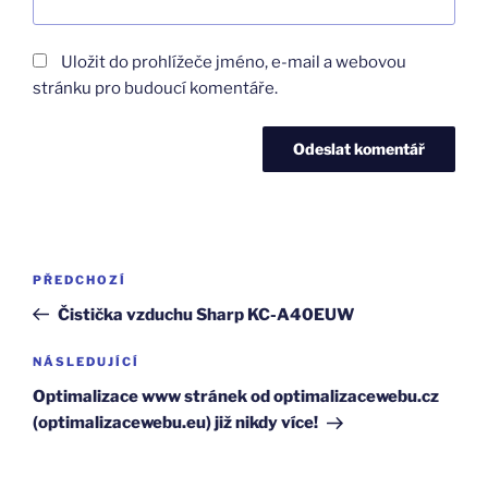
Uložit do prohlížeče jméno, e-mail a webovou
stránku pro budoucí komentáře.
Navigace
Předchozí
PŘEDCHOZÍ
pro
příspěvek
Čistička vzduchu Sharp KC-A40EUW
příspěvek
Následující
NÁSLEDUJÍCÍ
příspěvek
Optimalizace www stránek od optimalizacewebu.cz
(optimalizacewebu.eu) již nikdy více!