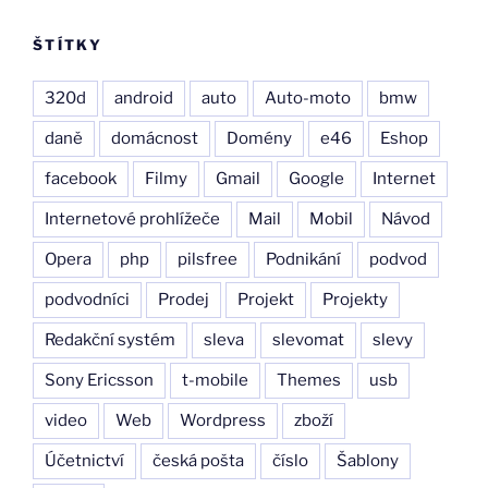
ŠTÍTKY
320d
android
auto
Auto-moto
bmw
daně
domácnost
Domény
e46
Eshop
facebook
Filmy
Gmail
Google
Internet
Internetové prohlížeče
Mail
Mobil
Návod
Opera
php
pilsfree
Podnikání
podvod
podvodníci
Prodej
Projekt
Projekty
Redakční systém
sleva
slevomat
slevy
Sony Ericsson
t-mobile
Themes
usb
video
Web
Wordpress
zboží
Účetnictví
česká pošta
číslo
Šablony