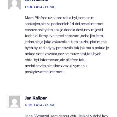
13.8.2014 (12:38)
Mam Pilsfree uz skoro rok a byl jsem snim
spokojen,ale za poslednich 14 dni,nesel internet
casove asi tyden,coz je docela dost,nevim jestli
technici firmy sve praci nerozumi,nebo jim je to
jedno,ale ja jako zakaznik si tuto sluzbu platim,tak
bych byl rad,kdyby pracovala tak jak ma a pokud je
nekde vetsi zavada,coz se muze stat,tak bych
chtel byt informovan,ale pilsfree tak
necini,nevim,ale silne zvazuji vymenu
poskytovatele,internetu
Jan Kašpar
9.12.2014 (10:30)
Jane: Vymazal jsem danou větu, jelikož v době kdy