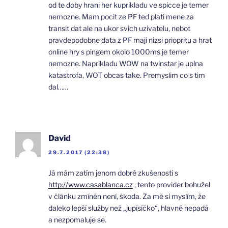
od te doby hrani her kuprikladu ve spicce je temer
nemozne. Mam pocit ze PF ted plati mene za
transit dat ale na ukor svich uzivatelu, nebot
pravdepodobne data z PF maji nizsi priopritu a hrat
online hry s pingem okolo 1000ms je temer
nemozne. Naprikladu WOW na twinstar je uplna
katastrofa, WOT obcas take. Premyslim co s tim
dal……
David
29.7.2017 (22:38)
Já mám zatím jenom dobré zkušenosti s
http://www.casablanca.cz
, tento provider bohužel
v článku zmíněn není, škoda. Za mě si myslím, že
daleko lepší služby než „jupísíčko“, hlavně nepadá
a nezpomaluje se.