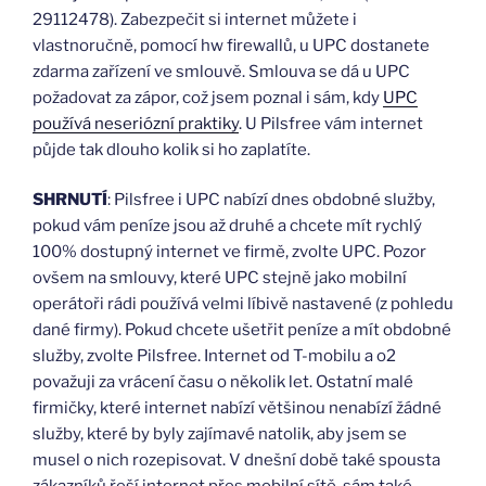
29112478). Zabezpečit si internet můžete i
vlastnoručně, pomocí hw firewallů, u UPC dostanete
zdarma zařízení ve smlouvě. Smlouva se dá u UPC
požadovat za zápor, což jsem poznal i sám, kdy
UPC
používá neseriózní praktiky
. U Pilsfree vám internet
půjde tak dlouho kolik si ho zaplatíte.
SHRNUTÍ
: Pilsfree i UPC nabízí dnes obdobné služby,
pokud vám peníze jsou až druhé a chcete mít rychlý
100% dostupný internet ve firmě, zvolte UPC. Pozor
ovšem na smlouvy, které UPC stejně jako mobilní
operátoři rádi používá velmi líbivě nastavené (z pohledu
dané firmy). Pokud chcete ušetřit peníze a mít obdobné
služby, zvolte Pilsfree. Internet od T-mobilu a o2
považuji za vrácení času o několik let. Ostatní malé
firmičky, které internet nabízí většinou nenabízí žádné
služby, které by byly zajímavé natolik, aby jsem se
musel o nich rozepisovat. V dnešní době také spousta