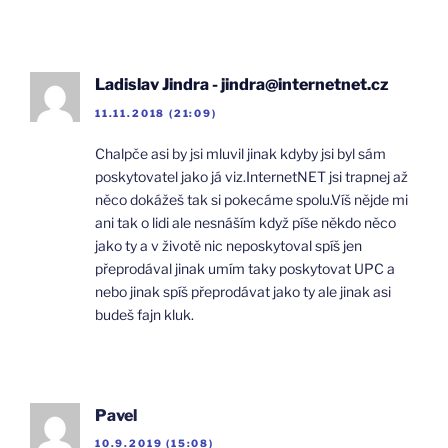
Ladislav Jindra - jindra@internetnet.cz
11.11.2018 (21:09)
Chalpče asi by jsi mluvil jinak kdyby jsi byl sám
poskytovatel jako já viz.InternetNET jsi trapnej až
něco dokážeš tak si pokecáme spolu.Víš nějde mi
ani tak o lidi ale nesnáším když píše někdo něco
jako ty a v životě nic neposkytoval spíš jen
přeprodával jinak umím taky poskytovat UPC a
nebo jinak spíš přeprodávat jako ty ale jinak asi
budeš fajn kluk.
Pavel
10.9.2019 (15:08)