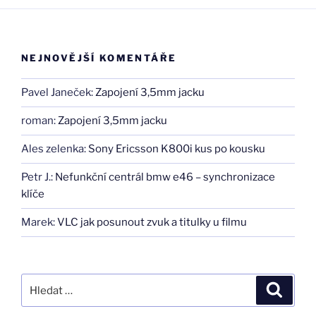
NEJNOVĚJŠÍ KOMENTÁŘE
Pavel Janeček
:
Zapojení 3,5mm jacku
roman
:
Zapojení 3,5mm jacku
Ales zelenka
:
Sony Ericsson K800i kus po kousku
Petr J.
:
Nefunkční centrál bmw e46 – synchronizace
klíče
Marek
:
VLC jak posunout zvuk a titulky u filmu
Hledat:
Hledán