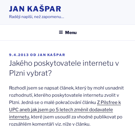
Přejít
JAN KAŠPAR
k
Raději napíši, než zapomenu…
obsahu
webu
Menu
PUBLIKOVÁNO
9.4.2013
OD
JAN KAŠPAR
Jakého poskytovatele internetu v
Plzni vybrat?
Rozhodl jsem se napsat článek, který by mohl usnadnit
rozhodnutí, kterého poskytovatele internetu zvolit v
Plzni. Jedná se o malé pokračování článku
Z Pilsfree k
UPC aneb jak jsem po 5 letech změnil dodavatele
internetu
, které jsem usoudil za vhodné publikovat po
rozsáhlém komentáři viz. níže v článku.