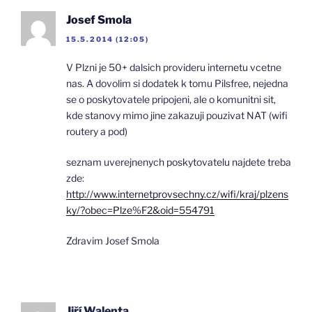
Josef Smola
15.5.2014 (12:05)
V Plzni je 50+ dalsich provideru internetu vcetne
nas. A dovolim si dodatek k tomu Pilsfree, nejedna
se o poskytovatele pripojeni, ale o komunitni sit,
kde stanovy mimo jine zakazuji pouzivat NAT (wifi
routery a pod)
seznam uverejnenych poskytovatelu najdete treba
zde:
http://www.internetprovsechny.cz/wifi/kraj/plzens
ky/?obec=Plze%F2&oid=554791
Zdravim Josef Smola
Jiří Walenta